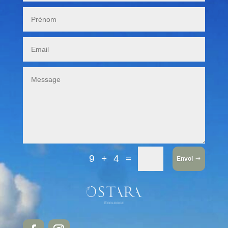
=
9 + 4
Envoi